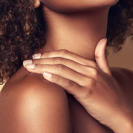
pflege im S
 Sommermähne