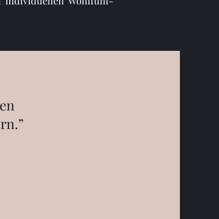
 individuellen Wohlfühl-
den
ern.”