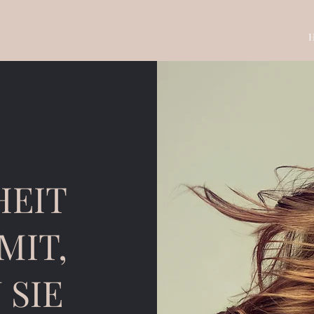
HEIT
MIT,
 SIE